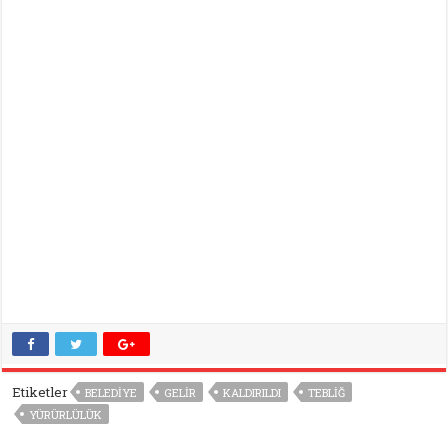
Etiketler
BELEDIYE
GELIR
KALDIRILDI
TEBLIĞ
YÜRÜRLÜLÜK