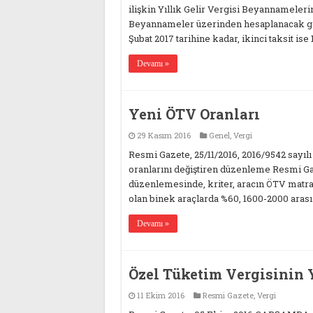
ilişkin Yıllık Gelir Vergisi Beyannameleri
Beyannameler üzerinden hesaplanacak gelir
Şubat 2017 tarihine kadar, ikinci taksit ise
Devamı »
Yeni ÖTV Oranları
29 Kasım 2016
Genel
,
Vergi
Resmi Gazete, 25/11/2016, 2016/9542 sayıl
oranlarını değiştiren düzenleme Resmi G
düzenlemesinde, kriter, aracın ÖTV matra
olan binek araçlarda %60, 1600-2000 arası
Devamı »
Özel Tüketim Vergisinin 
11 Ekim 2016
Resmi Gazete
,
Vergi