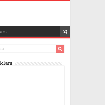
nomi
eklam