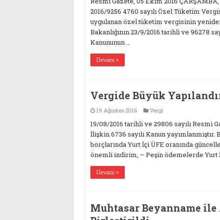
Resmi Gazete, 05 Ekim 2016 ÇARŞAMBA, Say
2016/9256 4760 sayılı Özel Tüketim Vergisi
uygulanan özel tüketim vergisinin yeniden
Bakanlığının 23/9/2016 tarihli ve 96278 sa
Kanununun …
Devamı »
Vergide Büyük Yapılandı
19 Ağustos 2016
Vergi
19/08/2016 tarihli ve 29806 sayılı Resmi 
İlişkin 6736 sayılı Kanun yayımlanmıştır. B
borçlarında Yurt İçi ÜFE oranında güncell
önemli indirim, – Peşin ödemelerde Yurt İ
Devamı »
Muhtasar Beyanname ile 