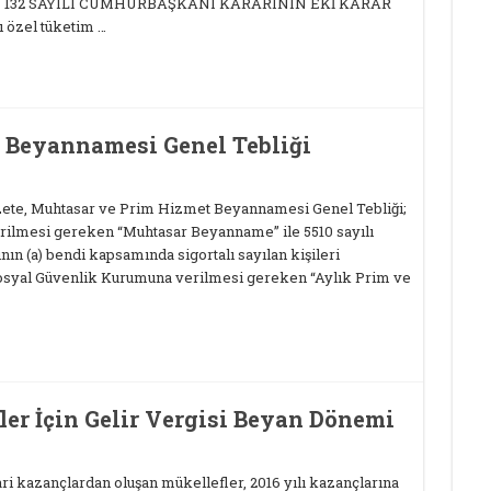
Lİ VE 132 SAYILI CUMHURBAŞKANI KARARININ EKİ KARAR
ı özel tüketim …
 Beyannamesi Genel Tebliği
azete, Muhtasar ve Prim Hizmet Beyannamesi Genel Tebliği;
erilmesi gereken “Muhtasar Beyanname” ile 5510 sayılı
ın (a) bendi kapsamında sigortalı sayılan kişileri
Sosyal Güvenlik Kurumuna verilmesi gereken “Aylık Prim ve
ler İçin Gelir Vergisi Beyan Dönemi
cari kazançlardan oluşan mükellefler, 2016 yılı kazançlarına