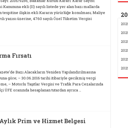
ı: 2016/9256, Bakanlar Kurulu Kararı: Karar Sayısı:
 Kanununa ekli (II) sayılı listede yer alan bazı mallarda
 tespitine ilişkin ekli Kararın yürürlüğe konulması; Maliye
20
yılı yazısı üzerine, 4760 sayılı Özel Tüketim Vergisi
202
202
202
2025
rma Fırsatı
202
202
Gazete’de Bazı Alacakların Yeniden Yapılandırılmasına
una göre; – 30.06.2016 tarihi itibariyle gecikmiş vergi
eme, – Motorlu Taşıtlar Vergisi ve Trafik Para Cezalarında
çi ÜFE oranında hesaplanan tutardan ayrıca …
Aylık Prim ve Hizmet Belgesi