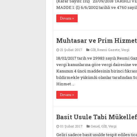
(Karar Sayısı: 132) 23/09/2018 TARİH
MADDE 1: (1) 6/6/2002 tarihli ve 4760 sayıl
Devamı »
Muhtasar ve Prim Hizmet
21 Şubat 2017
GİB
,
Resmi Gazete
,
Vergi
18/02/2017 tarih ve 29983 sayılı Resmi G
vergi kanunlarına göre vergi dairesine v
Kanunun 4 üncü maddesinin birinci fıkrasın
bildirmekle yükümlü olanlar tarafından 
Hizmet …
Devamı »
Basit Usule Tabi Mükellef
01 Şubat 2017
Genel
,
GİB
,
Vergi
Geliri sadece basit usulde tespit edilen ti