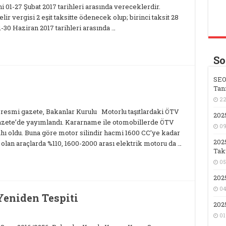
ni 01-27 Şubat 2017 tarihleri arasında vereceklerdir.
 vergisi 2 eşit taksitte ödenecek olup; birinci taksit 28
 1-30 Haziran 2017 tarihleri arasında …
So
SEO
Tan
22
ı resmi gazete, Bakanlar Kurulu Motorlu taşıtlardaki ÖTV
202
azete’de yayımlandı. Kararname ile otomobillerde ÖTV
09
hı oldu. Buna göre motor silindir hacmi 1600 CC’ye kadar
202
 olan araçlarda %110, 1600-2000 arası elektrik motoru da …
Takv
05
202
04
Yeniden Tespiti
202
01