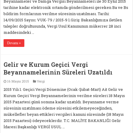
Beyannameler ve Damga Vergisi Beyannameleri ile 30 Eylül 2015
tarihine kadar elektronik ortamda gönderilmesi gereken Ba ve Bs
bildirim formlarının verilme süresinin uzatılması. Tarihi:
14/09/2015 Sayısı: VUK-79 / 2015-9 1.Giriş: Bakanlığımıza iletilen
talepler doğrultusunda, Vergi Usul Kanununun mükerrer 28 inci
maddesindeki …
Devamı »
Gelir ve Kurum Geçici Vergi
Beyannamelerinin Süreleri Uzatıldı
16 Mayıs 2015
Vergi
2015 Yılı 1. Geçici Vergi Dönemine (Ocak-Şubat-Mart) Ait Gelir ve
Kurum Geçici Vergi Beyannamelerinin verilme süreleri 18 Mayıs
2015 Pazartesi günü sonuna kadar uzatıldı. Beyanname verme
süresinin uzatılması ödeme süresini etkilemeyeceğinden,
mükellefler beyan ettikleri vergileri kanuni süresinde (18 Mayıs
2015 Pazartesi) ödeyeceklerdir. T.C. MALİYE BAKANLIĞI Gelir
İdaresi Başkanlığı VERGİ USUL …